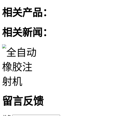
相关产品：
相关新闻：
留言反馈