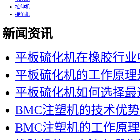
拉伸机
接角机
新闻资讯
平板硫化机在橡胶行业中
平板硫化机的工作原理是
平板硫化机如何选择最适
BMC注塑机的技术优势与
BMC注塑机的工作原理与